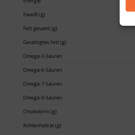
Energie
Eiweiß (g)
Fett gesamt (g)
Gesättigtes Fett (g)
Omega-3-Säuren
Omega-6-Säuren
Omega-7-Säuren
Omega-9-Säuren
Cholesterin (g)
Kohlenhydrat (g)