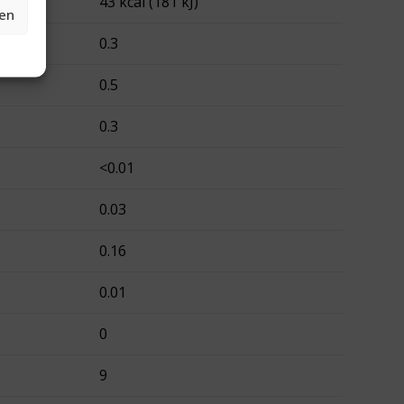
43 kcal (181 kJ)
gen
0.3
0.5
0.3
<0.01
0.03
0.16
0.01
0
9