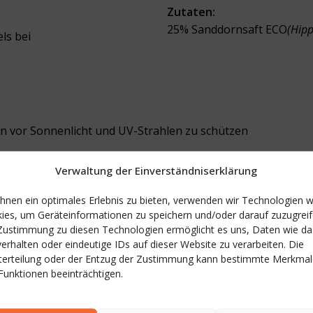
Zutaten:
25% Sanddornsaft ECO
(Hip
ls bei
n vor Sonnenlicht und UV-Strahlen zu schützen
Verwaltung der Einverständniserklärung
hnen ein optimales Erlebnis zu bieten, verwenden wir Technologien w
ies, um Geräteinformationen zu speichern und/oder darauf zuzugreif
Pro Portion 50 ml
Zustimmung zu diesen Technologien ermöglicht es uns, Daten wie da
verhalten oder eindeutige IDs auf dieser Website zu verarbeiten. Die
5
terteilung oder der Entzug der Zustimmung kann bestimmte Merkmal
Funktionen beeinträchtigen.
50 ml