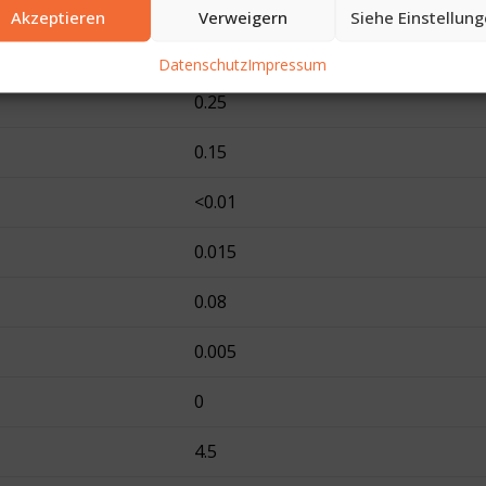
22 kcal (91 kJ)
Akzeptieren
Verweigern
Siehe Einstellun
0.15
Datenschutz
Impressum
0.25
0.15
<0.01
0.015
0.08
0.005
0
4.5