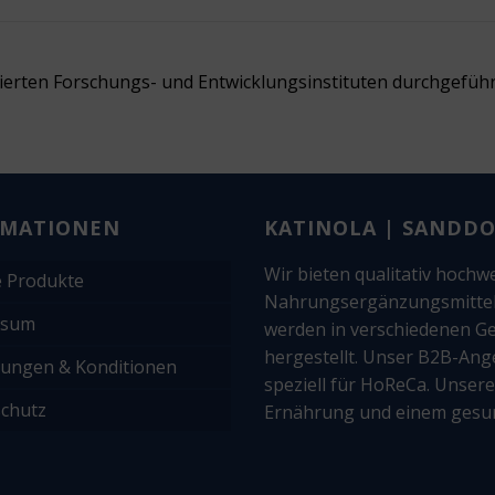
izierten Forschungs- und Entwicklungsinstituten durchgeführ
RMATIONEN
KATINOLA | SANDD
Wir bieten qualitativ hoch
 Produkte
Nahrungsergänzungsmittel, 
ssum
werden in verschiedenen 
hergestellt. Unser B2B-An
ungen & Konditionen
speziell für HoReCa. Unser
chutz
Ernährung und einem gesun