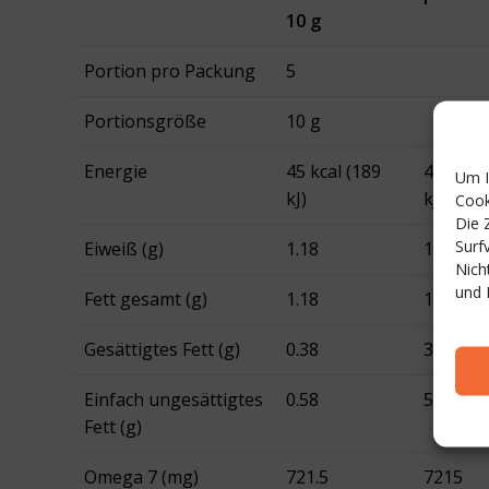
10 g
Portion pro Packung
5
Portionsgröße
10 g
Energie
45 kcal (189
451 kca
Um I
kJ)
kJ)
Cook
Die 
Surf
Eiweiß (g)
1.18
11.8
Nich
und 
Fett gesamt (g)
1.18
11.8
Gesättigtes Fett (g)
0.38
3.8
Einfach ungesättigtes
0.58
5.8
Fett (g)
Omega 7 (mg)
721.5
7215