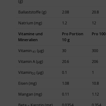
(g)
Ballaststoffe (g)
2.08
20.8
Natrium (mg)
1.2
12
Vitamine und
Pro Portion
Pro 100
Mineralien
10 g
Vitamin
(μg)
30
300
K1
Vitamin A (μg)
20.6
206
Vitamin
(μg)
0.1
1
D2
Eisen (mg)
1.08
10.8
Mangan (mg)
0.11
1.12
Beta – Karotin (mg)
0.0354
0.354