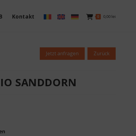
B
Kontakt
0,00
lei
0
Jetzt anfragen
Zurück
BIO SANDDORN
ten