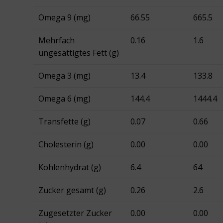
Omega 9 (mg)
66.55
665.5
Mehrfach
0.16
1.6
ungesättigtes Fett (g)
Omega 3 (mg)
13.4
133.8
Omega 6 (mg)
144.4
1444.4
Transfette (g)
0.07
0.66
Cholesterin (g)
0.00
0.00
Kohlenhydrat (g)
6.4
64
Zucker gesamt (g)
0.26
2.6
Zugesetzter Zucker
0.00
0.00