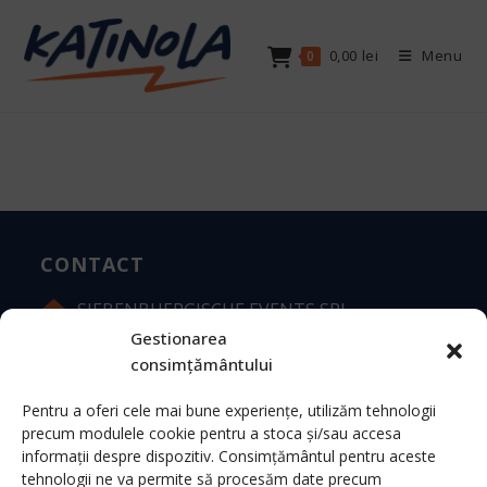
Skip
to
0,00
lei
Menu
0
content
CONTACT
SIEBENBUERGISCHE EVENTS SRL
Gestionarea
Strada Mica Nr. 5, Brașov
consimțământului
info@katinola.ro
Pentru a oferi cele mai bune experiențe, utilizăm tehnologii
precum modulele cookie pentru a stoca și/sau accesa
+40 (0)721 959 466
informații despre dispozitiv. Consimțământul pentru aceste
tehnologii ne va permite să procesăm date precum