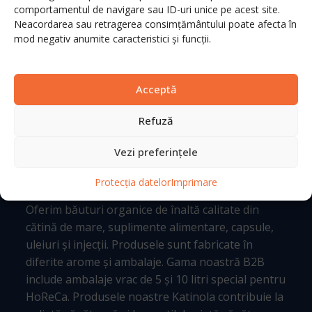
comportamentul de navigare sau ID-uri unice pe acest site.
INFORMAȚII
Neacordarea sau retragerea consimțământului poate afecta în
mod negativ anumite caracteristici și funcții.
Magazin
Imprimare
Acceptă
Termeni și condiții
Refuză
Protecția datelor
Vezi preferințele
KATINOLA | PRODUSE DIN CĂTINĂ
Protecția datelor
Imprimare
Oferim băuturi organice de înaltă calitate din
cătină de mare, suplimente alimentare, capsule,
uleiuri și injecții. Produsele sunt fabricate în
diferite arome și ambalaje. Gama noastră B2B
include ambalaje vrac de 5 și 10 litri special pentru
HoReCa. Produsele noastre Katinola contribuie la